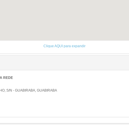
Clique AQUI para expandir
NA REDE
O, S/N - GUABIRABA, GUABIRABA