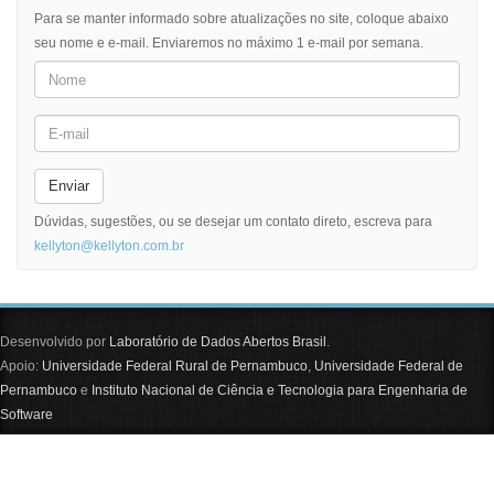
Para se manter informado sobre atualizações no site, coloque abaixo
seu nome e e-mail. Enviaremos no máximo 1 e-mail por semana.
Enviar
Dúvidas, sugestões, ou se desejar um contato direto, escreva para
kellyton@kellyton.com.br
Desenvolvido por
Laboratório de Dados Abertos Brasil
.
Apoio:
Universidade Federal Rural de Pernambuco
,
Universidade Federal de
Pernambuco
e
Instituto Nacional de Ciência e Tecnologia para Engenharia de
Software