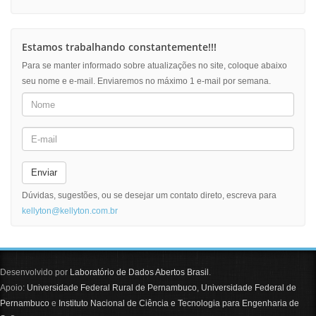
Estamos trabalhando constantemente!!!
Para se manter informado sobre atualizações no site, coloque abaixo
seu nome e e-mail. Enviaremos no máximo 1 e-mail por semana.
Enviar
Dúvidas, sugestões, ou se desejar um contato direto, escreva para
kellyton@kellyton.com.br
Desenvolvido por
Laboratório de Dados Abertos Brasil
.
Apoio:
Universidade Federal Rural de Pernambuco
,
Universidade Federal de
Pernambuco
e
Instituto Nacional de Ciência e Tecnologia para Engenharia de