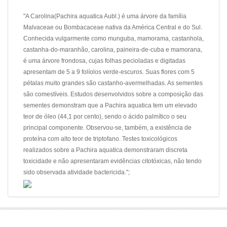
"A Carolina(Pachira aquatica Aubl.) é uma árvore da família
Malvaceae ou Bombacaceae nativa da América Central e do Sul.
Conhecida vulgarmente como munguba, mamorama, castanhola,
castanha-do-maranhão, carolina, paineira-de-cuba e mamorana,
é uma árvore frondosa, cujas folhas pecioladas e digitadas
apresentam de 5 a 9 folíolos verde-escuros. Suas flores com 5
pétalas muito grandes são castanho-avermelhadas. As sementes
são comestíveis. Estudos desenvolvidos sobre a composição das
sementes demonstram que a Pachira aquatica tem um elevado
teor de óleo (44,1 por cento), sendo o ácido palmítico o seu
principal componente. Observou-se, também, a existência de
proteína com alto teor de triptofano. Testes toxicológicos
realizados sobre a Pachira aquatica demonstraram discreta
toxicidade e não apresentaram evidências citotóxicas, não tendo
sido observada atividade bactericida.";