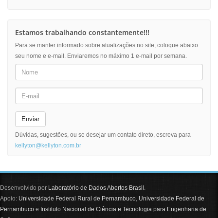
Estamos trabalhando constantemente!!!
Para se manter informado sobre atualizações no site, coloque abaixo
seu nome e e-mail. Enviaremos no máximo 1 e-mail por semana.
Enviar
Dúvidas, sugestões, ou se desejar um contato direto, escreva para
kellyton@kellyton.com.br
Desenvolvido por
Laboratório de Dados Abertos Brasil
.
Apoio:
Universidade Federal Rural de Pernambuco
,
Universidade Federal de
Pernambuco
e
Instituto Nacional de Ciência e Tecnologia para Engenharia de