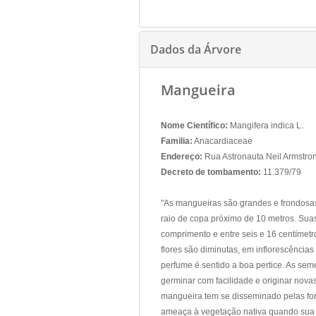
Dados da Árvore
Mangueira
Nome Científico:
Mangifera indica L.
Familia:
Anacardiaceae
Endereço:
Rua Astronauta Neil Armstron
Decreto de tombamento:
11.379/79
"As mangueiras são grandes e frondosas 
raio de copa próximo de 10 metros. Suas
comprimento e entre seis e 16 centímetr
flores são diminutas, em inflorescência
perfume é sentido a boa pertice. As sem
germinar com facilidade e originar nova
mangueira tem se disseminado pelas for
ameaça à vegetação nativa quando sua 