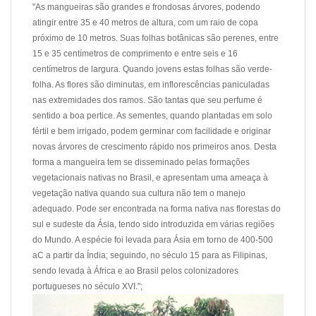
"As mangueiras são grandes e frondosas árvores, podendo
atingir entre 35 e 40 metros de altura, com um raio de copa
próximo de 10 metros. Suas folhas botânicas são perenes, entre
15 e 35 centímetros de comprimento e entre seis e 16
centímetros de largura. Quando jovens estas folhas são verde-
folha. As flores são diminutas, em inflorescências paniculadas
nas extremidades dos ramos. São tantas que seu perfume é
sentido a boa pertice. As sementes, quando plantadas em solo
fértil e bem irrigado, podem germinar com facilidade e originar
novas árvores de crescimento rápido nos primeiros anos. Desta
forma a mangueira tem se disseminado pelas formações
vegetacionais nativas no Brasil, e apresentam uma ameaça à
vegetação nativa quando sua cultura não tem o manejo
adequado. Pode ser encontrada na forma nativa nas florestas do
sul e sudeste da Ásia, tendo sido introduzida em várias regiões
do Mundo. A espécie foi levada para Ásia em torno de 400-500
aC a partir da Índia; seguindo, no século 15 para as Filipinas,
sendo levada à África e ao Brasil pelos colonizadores
portugueses no século XVI.";