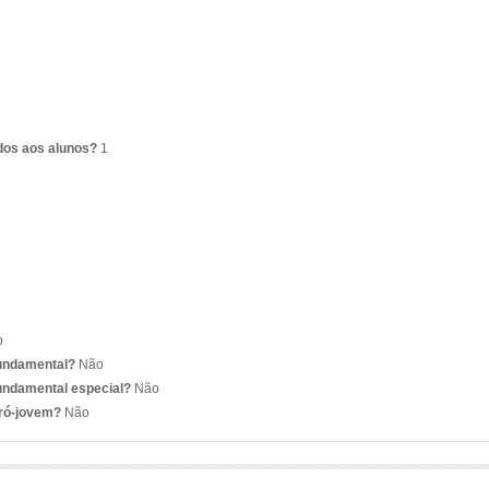
dos aos alunos?
1
o
fundamental?
Não
undamental especial?
Não
pró-jovem?
Não