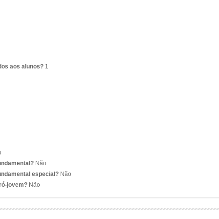
dos aos alunos?
1
o
fundamental?
Não
undamental especial?
Não
pró-jovem?
Não