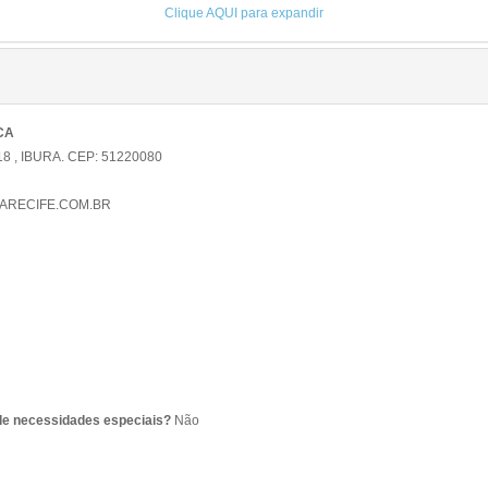
Clique AQUI para expandir
CA
 , IBURA. CEP: 51220080
RECIFE.COM.BR
de necessidades especiais?
Não