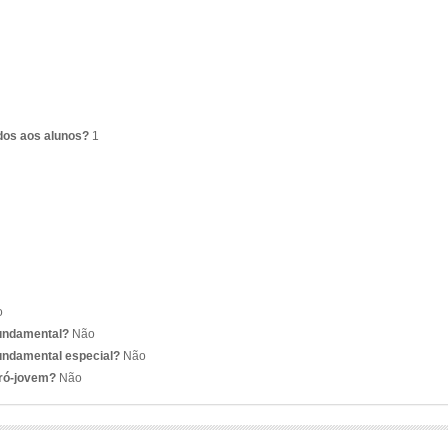
dos aos alunos?
1
o
fundamental?
Não
undamental especial?
Não
pró-jovem?
Não