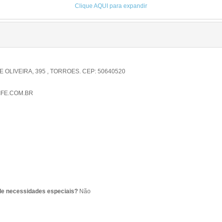
Clique AQUI para expandir
OLIVEIRA, 395 , TORROES. CEP: 50640520
FE.COM.BR
de necessidades especiais?
Não