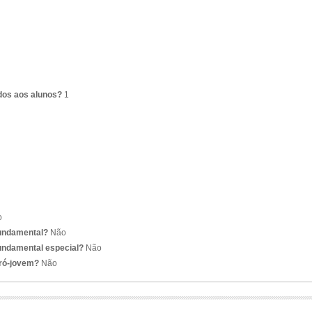
dos aos alunos?
1
o
fundamental?
Não
undamental especial?
Não
pró-jovem?
Não