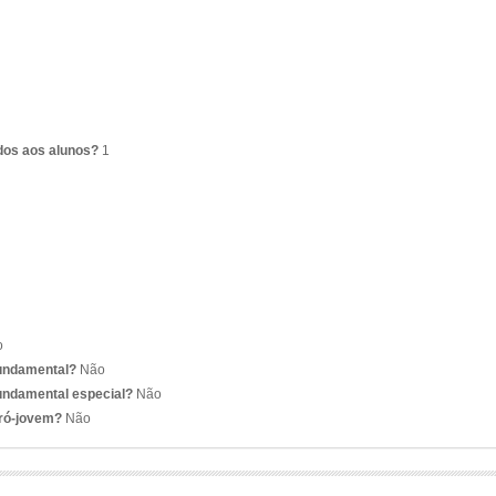
dos aos alunos?
1
o
fundamental?
Não
undamental especial?
Não
pró-jovem?
Não