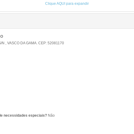
Clique AQUI para expandir
HO
N , VASCO DA GAMA. CEP: 52081170
de necessidades especiais?
Não