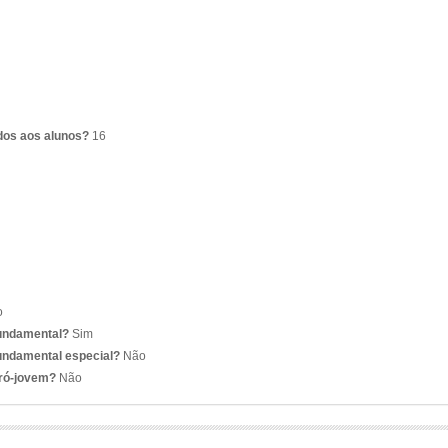
dos aos alunos?
16
o
fundamental?
Sim
undamental especial?
Não
pró-jovem?
Não