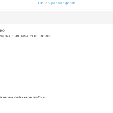
Clique AQUI para expandir
LHO
IRA, 1040 , PINA. CEP: 51011080
de necessidades especiais?
Não