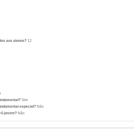
dos aos alunos?
12
o
fundamental?
Sim
undamental especial?
Não
pró-jovem?
Não