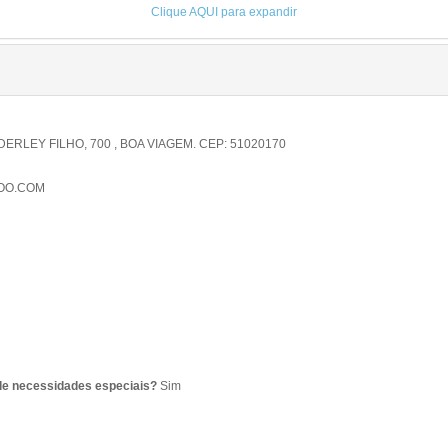
Clique AQUI para expandir
EY FILHO, 700 , BOA VIAGEM. CEP: 51020170
OO.COM
de necessidades especiais?
Sim