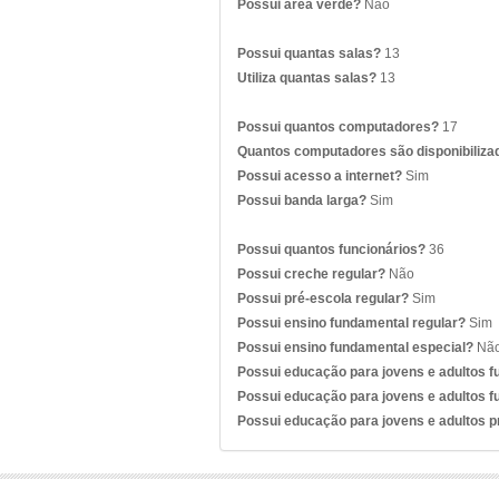
Possui área verde?
Não
Possui quantas salas?
13
Utiliza quantas salas?
13
Possui quantos computadores?
17
Quantos computadores são disponibiliza
Possui acesso a internet?
Sim
Possui banda larga?
Sim
Possui quantos funcionários?
36
Possui creche regular?
Não
Possui pré-escola regular?
Sim
Possui ensino fundamental regular?
Sim
Possui ensino fundamental especial?
Nã
Possui educação para jovens e adultos 
Possui educação para jovens e adultos f
Possui educação para jovens e adultos 